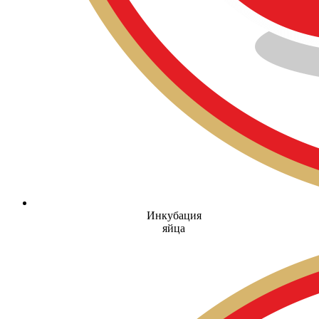
Инкубация
яйца